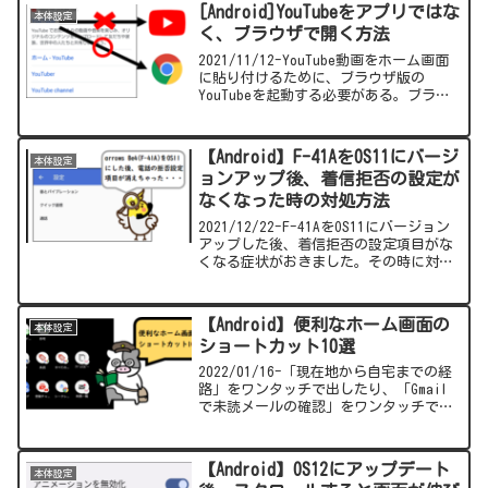
[Android]YouTubeをアプリではな
本体設定
く、ブラウザで開く方法
2021/11/12-YouTube動画をホーム画面
に貼り付けるために、ブラウザ版の
YouTubeを起動する必要がある。ブラウ
ザでYouTubeのサイトを開いてもYouTube
アプリで起動してしまう。ブラウザで表
示する方法をまとめました。
【Android】F-41AをOS11にバージ
本体設定
ョンアップ後、着信拒否の設定が
なくなった時の対処方法
2021/12/22-F-41AをOS11にバージョン
アップした後、着信拒否の設定項目がな
くなる症状がおきました。その時に対処
した方法をまとめましたので参考にして
いただけると幸いです。
【Android】便利なホーム画面の
本体設定
ショートカット10選
2022/01/16-「現在地から自宅までの経
路」をワンタッチで出したり、「Gmail
で未読メールの確認」をワンタッチでで
きるなどショートカット便利ですよ。
【Android】OS12にアップデート
本体設定