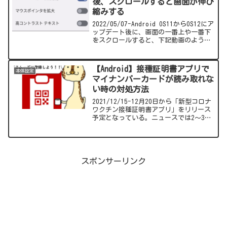
後、スクロールすると画面が伸び
縮みする
2022/05/07-Android OS11からOS12にア
ップデート後に、画面の一番上や一番下
をスクロールすると、下記動画のように
画面が一時的に伸び縮みするようになり
ました。今回は伸び縮みしないようにす
る方法を紹介します。
【Android】接種証明書アプリで
本体設定
マイナンバーカードが読み取れな
い時の対処方法
2021/12/15-12月20日から「新型コロナ
ワクチン接種証明書アプリ」をリリース
予定となっている。ニュースでは2～3分
で登録完了と説明していたが、マイナン
バーカードが読み取れない場合は30分以
上かかる可能性があります。そんなこと
にならないための対処方法をまとめてい
ます。
スポンサーリンク