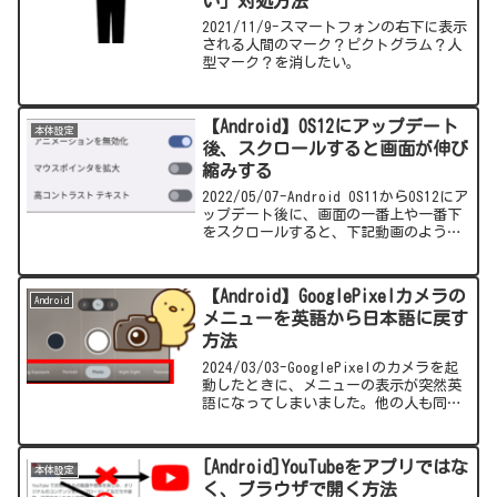
い」対処方法
2021/11/9-スマートフォンの右下に表示
される人間のマーク？ピクトグラム？人
型マーク？を消したい。
【Android】OS12にアップデート
本体設定
後、スクロールすると画面が伸び
縮みする
2022/05/07-Android OS11からOS12にア
ップデート後に、画面の一番上や一番下
をスクロールすると、下記動画のように
画面が一時的に伸び縮みするようになり
ました。今回は伸び縮みしないようにす
る方法を紹介します。
【Android】GooglePixelカメラの
Android
メニューを英語から日本語に戻す
方法
2024/03/03-GooglePixelのカメラを起
動したときに、メニューの表示が突然英
語になってしまいました。他の人も同じ
状態になっている可能性があるため、私
が日本語に戻したときの対処方法を記載
します。（画像付き解説）参考になれば
[Android]YouTubeをアプリではな
本体設定
幸いです。
く、ブラウザで開く方法