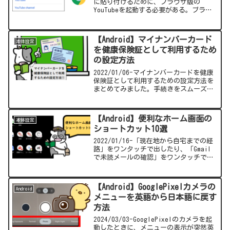
に貼り付けるために、ブラウザ版の
YouTubeを起動する必要がある。ブラウ
ザでYouTubeのサイトを開いてもYouTube
アプリで起動してしまう。ブラウザで表
示する方法をまとめました。
【Android】マイナンバーカード
本体設定
を健康保険証として利用するため
の設定方法
2022/01/06-マイナンバーカードを健康
保険証として利用するための設定方法を
まとめてみました。手続きをスムーズに
実施するための事前準備等も載せていま
すので参考にしてください。
【Android】便利なホーム画面の
本体設定
ショートカット10選
2022/01/16-「現在地から自宅までの経
路」をワンタッチで出したり、「Gmail
で未読メールの確認」をワンタッチでで
きるなどショートカット便利ですよ。
【Android】GooglePixelカメラの
Android
メニューを英語から日本語に戻す
方法
2024/03/03-GooglePixelのカメラを起
動したときに、メニューの表示が突然英