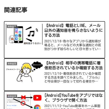
関連記事
【Android】電話とLINE、メール
本体設定
以外の通知音を鳴らさないように
する方法
2021/12/16-色々なアプリから通知音が
鳴ると、メールなどの大事な通知との区
別がつかず紛らわしいと日々思っていま
した。今回は指定したアプリだけ通知音
が鳴るように設定する方法をまとめてみ
ました。
【Android】相手の携帯電話に着
本体設定
信拒否されているか確認する方法
2021/12/10-着信拒否されているか確認
する方法を調べてみました。「プルル」
と呼出音が一回なって切れる場合や
「・・・おつなぎできません」系のガイ
ダンスなど相手の拒否設定によって挙動
が違います。挙動が分かれば簡単に拒否
[Android]YouTubeをアプリではな
本体設定
されているかわかりますので参考にして
く、ブラウザで開く方法
みてください。
2021/11/12-YouTube動画をホーム画面