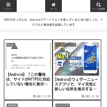
メニュー
ホーム
ページ内検索
30代のおっさんが、Androidスマートフォンを使っているときに起こった、ト
ラブルと解決策を投稿しています
Chrome
ウェザーニュース
【Android】「この警告
は、サイトがHTTPSに対応
[Android]ウェザーニュー
していない場合に表示さ
スアプリで、マイ天気に
れます。」対処方法
新しい住所を表示する方
法
2021.11.10
2021.11.10
本体設定
dヘルスケア