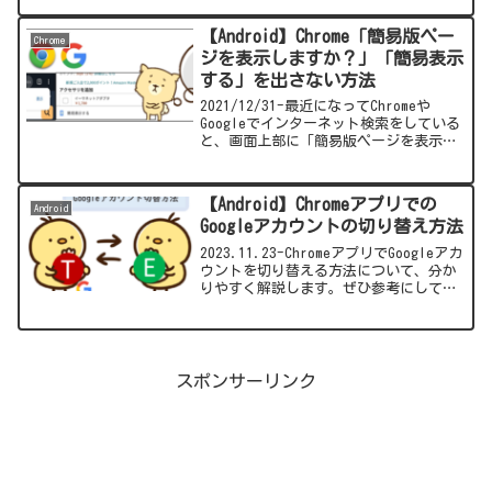
プリをインストール」のボタンが表示さ
れることがあります。今回は、その原因
【Android】Chrome「簡易版ペー
Chrome
について簡単に解説します。
ジを表示しますか？」「簡易表示
する」を出さない方法
2021/12/31-最近になってChromeや
Googleでインターネット検索をしている
と、画面上部に「簡易版ページを表示し
ますか？」が頻繁に出るようになりまし
た。サイトを見るときに邪魔なので非表
示にする方法を今回は紹介します。
【Android】Chromeアプリでの
Android
Googleアカウントの切り替え方法
2023.11.23-ChromeアプリでGoogleアカ
ウントを切り替える方法について、分か
りやすく解説します。ぜひ参考にしてみ
てください。（画像付き解説）
スポンサーリンク