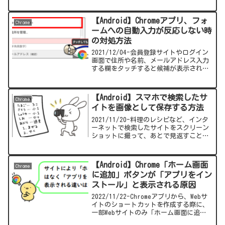
ば幸いです。
【Android】Chromeアプリ、フォ
Chrome
ームへの自動入力が反応しない時
の対処方法
2021/12/04-会員登録サイトやログイン
画面で住所や名前、メールアドレス入力
する欄をタッチすると候補が表示される
が、候補の一つを押しても入力欄に反映
されない。何度か候補の文字をタッチす
ると反応することがある。この症状の対
【Android】スマホで検索したサ
Chrome
処方法をまとめました。
イトを画像として保存する方法
2021/11/20-料理のレシピなど、インタ
ーネットで検索したサイトをスクリーン
ショットに撮って、あとで見返すことは
あると思います。今回は、Chromeアプリ
でインターネット検索したページを写真
として保存する操作方法をまとめまし
【Android】Chrome「ホーム画面
Chrome
た。
に追加」ボタンが「アプリをイン
ストール」と表示される原因
2022/11/22-Chromeアプリから、Webサ
イトのショートカットを作成する際に、
一部Webサイトのみ「ホーム画面に追
加」ボタンが表示されず、代わりに「ア