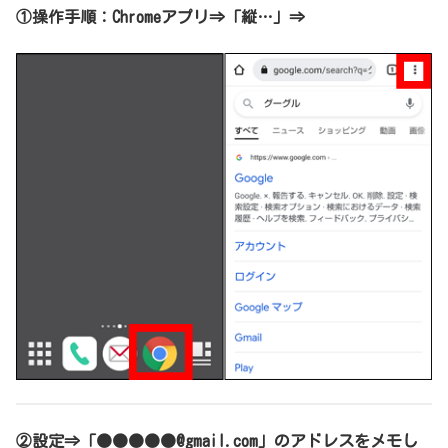
①操作手順：Chromeアプリ⇒「縦…」⇒
②設定⇒「●●●●●@gmail.com」のアドレスをメモし