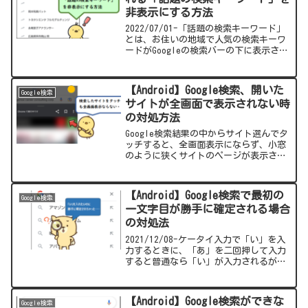
非表示にする方法
2022/07/01-「話題の検索キーワード」
とは、お住いの地域で人気の検索キーワ
ードがGoogleの検索バーの下に表示され
る機能です。「話題の検索キーワードに
基づくオートコンプリート」の機能をオ
フにすることで非表示にすることができ
【Android】Google検索、開いた
Google検索
ます。
サイトが全画面で表示されない時
の対処方法
Google検索結果の中からサイト選んでタ
ッチすると、全画面表示にならず、小窓
のように狭くサイトのページが表示され
るようになりました。また「Chromeで実
行中です」の文字も表示されるようにな
りました。今回はその対処方法を紹介し
【Android】Google検索で最初の
Google検索
ます。
一文字目が勝手に確定される場合
の対処法
2021/12/08-ケータイ入力で「い」を入
力するときに、「あ」を二回押して入力
すると普通なら「い」が入力されるが、
「あ」を一度押すと画面が少しちらつ
き、「あ」で入力が確定される。この症
状が出たときの対処方法まとめましたの
【Android】Google検索ができな
Google検索
で参考になれば幸いです。