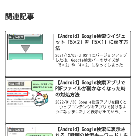
関連記事
【Android】Google検索ウイジェ
Google検索
ット「5×2」を「5×1」に戻す方
法
2021/12/03-d OS11にバージョンアップ
した後、Google検索バーのサイズが
「5×2」や「4×2」になってしまった。
アプリの配置などを考えたときに縦幅が2
だと余白が大きすぎるので、「5×1」や
「4×1」 のように縦幅を１に戻す方法
【Android】Google検索アプリで
Google検索
についてまとめました。
PDFファイルが開かなくなった時
の対処方法
2022/01/30-Google検索アプリを開くと
「ウェブコンテンツをアプリで開けるよ
うになりました」と表示が出てから、
PDFのリンクをタッチしてもPDFがファイ
ルが開けなくなりました。PDFファイル
を開くための対処方法をまとめましたの
【Android】Google検索に表示さ
Google検索
で参考にしてください。
れる「話題の検索キーワード」を